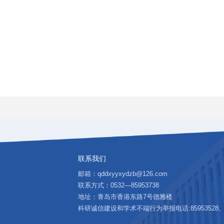
联系我们
邮箱：qddxyyxydzb@126.com
联系方式：0532—85953738
地址：青岛市香港东路7号德雅楼
科研诚信建设和学术不端行为举报电话:85953528、邮箱