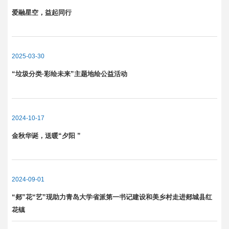
爱融星空，益起同行
2025-03-30
“垃圾分类·彩绘未来”主题地绘公益活动
2024-10-17
金秋华诞，送暖“夕阳 ”
2024-09-01
“郯”花“艺”现助力青岛大学省派第一书记建设和美乡村走进郯城县红
花镇