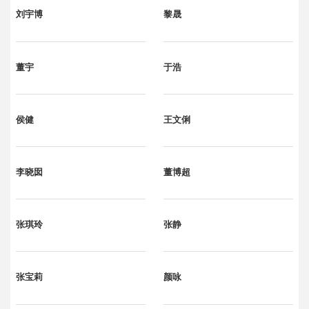
刘宇博
黎晟
董宇
于浩
侯健
王文俐
李晓囡
董博超
张琪玲
张静
张宝莉
颜咏