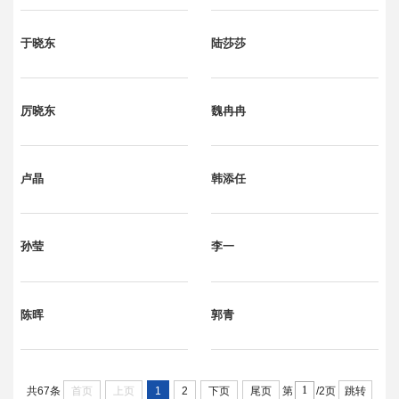
于晓东
陆莎莎
厉晓东
魏冉冉
卢晶
韩添任
孙莹
李一
陈晖
郭青
首页
上页
1
2
下页
尾页
跳转
共67条
第
/2页