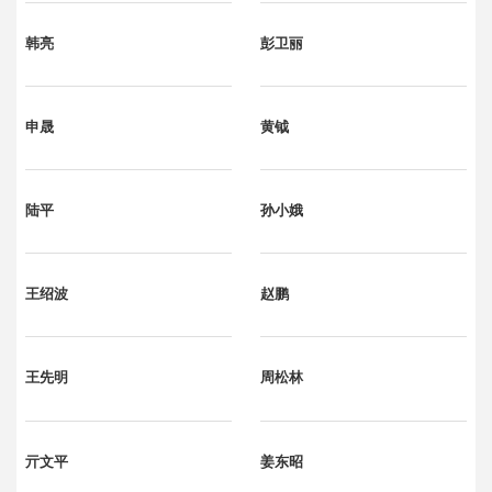
韩亮
彭卫丽
申晟
黄钺
陆平
孙小娥
王绍波
赵鹏
王先明
周松林
亓文平
姜东昭