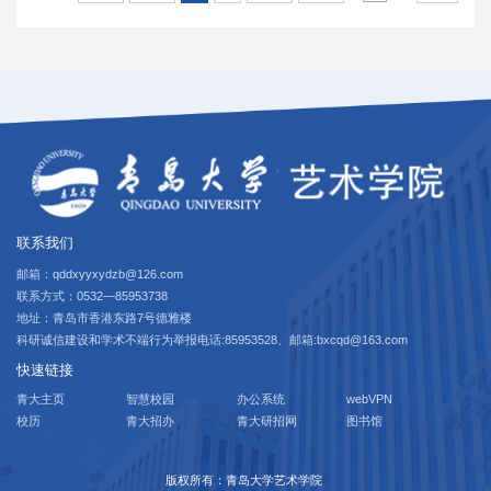
联系我们
邮箱：qddxyyxydzb@126.com
联系方式：0532—85953738
地址：青岛市香港东路7号德雅楼
科研诚信建设和学术不端行为举报电话:85953528、邮箱:bxcqd@163.com
快速链接
青大主页
智慧校园
办公系统
webVPN
校历
青大招办
青大研招网
图书馆
版权所有：青岛大学艺术学院