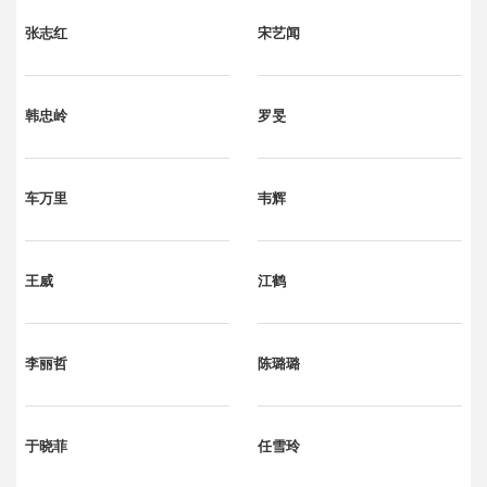
张志红
宋艺闻
韩忠岭
罗旻
车万里
韦辉
王威
江鹤
李丽哲
陈璐璐
于晓菲
任雪玲