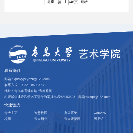
尾页
跳转
第
/48页
联系我们
邮箱：qddxyyxydzb@126.com
联系方式：0532—85953738
地址：青岛市香港东路7号德雅楼
科研诚信建设和学术不端行为举报电话:85953528、邮箱:bxcqd@163.com
快速链接
青大主页
智慧校园
办公系统
webVPN
校历
青大招办
青大研招网
图书馆