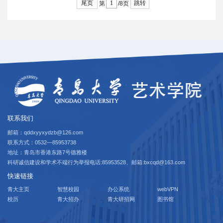
尾页
跳转
第
/8页
联系我们
邮箱：qddxyyxydzb@126.com
联系方式：0532—85953738
地址：青岛市香港东路7号德雅楼
科研诚信建设和学术不端行为举报电话:85953528、邮箱:bxcqd@163.com
快速链接
青大主页
智慧校园
办公系统
webVPN
校历
青大招办
青大研招网
图书馆