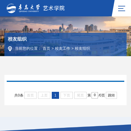
校友组织
当前您的位置：
首页
>
校友工作
>
校友组织
首页
上页
1
下页
尾页
跳转
共0条
第
/0页