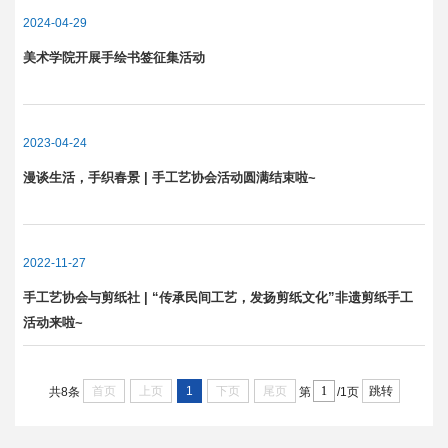
2024-04-29
美术学院开展手绘书签征集活动
2023-04-24
漫谈生活，手织春景 | 手工艺协会活动圆满结束啦~
2022-11-27
手工艺协会与剪纸社 | “传承民间工艺，发扬剪纸文化”非遗剪纸手工
活动来啦~
首页
上页
1
下页
尾页
跳转
共8条
第
/1页