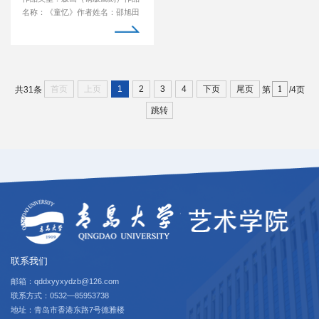
名称：《童忆》作者姓名：邵旭田
导师姓名：厉晓东...
首页
上页
1
2
3
4
下页
尾页
共31条
第
/4页
跳转
联系我们
邮箱：qddxyyxydzb@126.com
联系方式：0532—85953738
地址：青岛市香港东路7号德雅楼