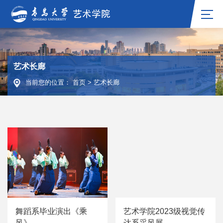
艺术长廊
当前您的位置：
首页
>
艺术长廊
舞蹈系毕业演出《乘
艺术学院2023级视觉传
风》
达系采风展