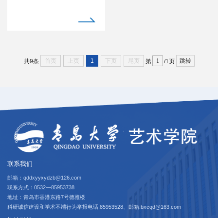
首页
上页
1
下页
尾页
跳转
共9条
第
/1页
联系我们
邮箱：qddxyyxydzb@126.com
联系方式：0532—85953738
地址：青岛市香港东路7号德雅楼
科研诚信建设和学术不端行为举报电话:85953528、邮箱:bxcqd@163.com